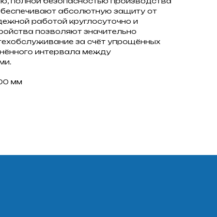
, полной безопасностью производства
обеспечивают абсолютную защиту от
дежной работой круглосуточно и
тройства позволяют значительно
 техобслуживание за счёт упрощённых
инённого интервала между
ми.
00 мм