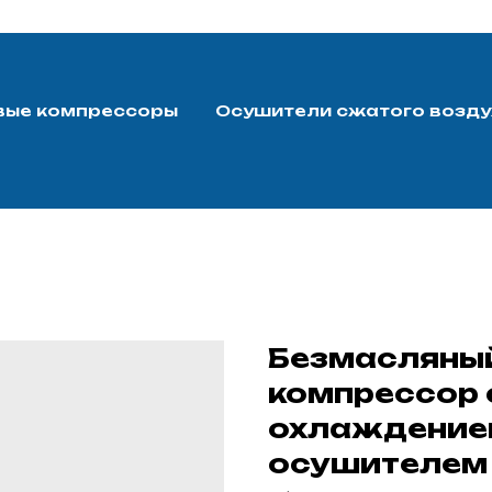
вые компрессоры
Осушители сжатого возду
Безмасляны
компрессор 
охлаждение
осушителем 