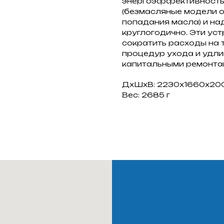
энергоэффективностью
(безмасляные модели 
попадания масла) и на
круглогодично. Эти ус
сократить расходы на
процедур ухода и удл
капитальными ремонта
ДxШxВ: 2230x1660x20
Вес: 2685 г