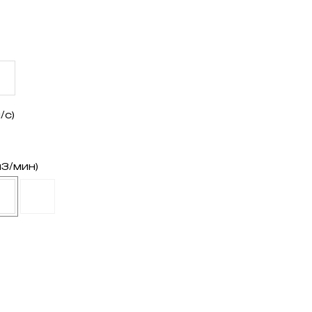
/с)
3/мин)