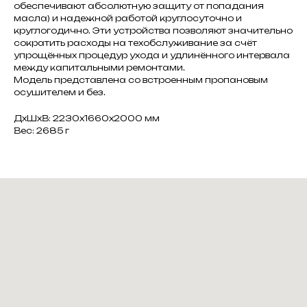
обеспечивают абсолютную защиту от попадания
масла) и надежной работой круглосуточно и
круглогодично. Эти устройства позволяют значительно
сократить расходы на техобслуживание за счёт
упрощённых процедур ухода и удлинённого интервала
между капитальными ремонтами.
Модель представлена со встроенным пропановым
осушителем и без.
ДxШxВ: 2230x1660x2000 мм
Вес: 2685 г