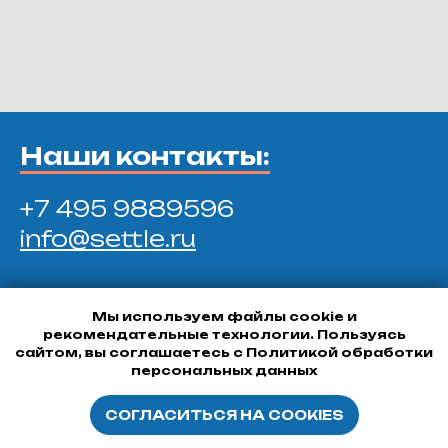
Наши контакты:
+7 495 9889596
info@settle.ru
БЦ "Румянцево", корпус Г, этаж 8
Мы используем файлы cookie и
Мы используем файлы cookie и
ст. м Румянцево
рекомендательные технологии. Пользуясь
рекомендательные технологии. Пользуясь
сайтом, вы соглашаетесь с Политикой обработки
сайтом, вы соглашаетесь с Политикой обработки
персональных данных
персональных данных
СОГЛАСИТЬСЯ НА COOKIES
СОГЛАСИТЬСЯ НА COOKIES