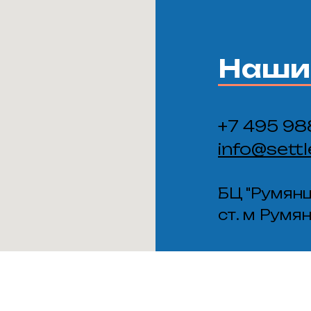
Наши 
+7 495 9
info@settl
БЦ "Румянц
ст. м Румя