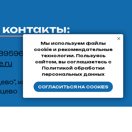
контакты:
Мы используем файлы
Мы используем файлы
cookie и рекомендательные
cookie и рекомендательные
889596
технологии. Пользуясь
технологии. Пользуясь
e.ru
сайтом, вы соглашаетесь с
сайтом, вы соглашаетесь с
Политикой обработки
Политикой обработки
персональных данных
персональных данных
ево", корпус Г, этаж 8
СОГЛАСИТЬСЯ НА COOKIES
СОГЛАСИТЬСЯ НА COOKIES
нцево